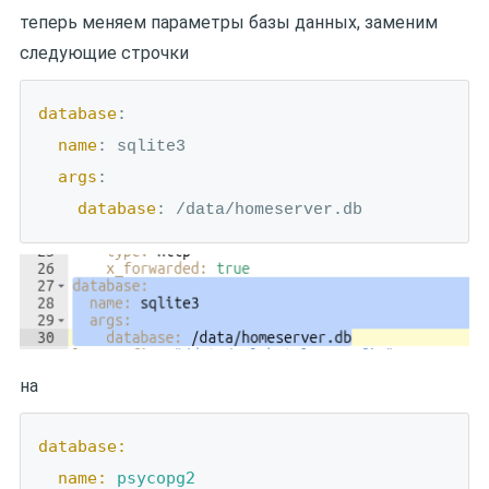
теперь меняем параметры базы данных, заменим
следующие строчки
database
:

name
: sqlite3

args
:

database
: /data/homeserver.db
на
database:
name:
psycopg2