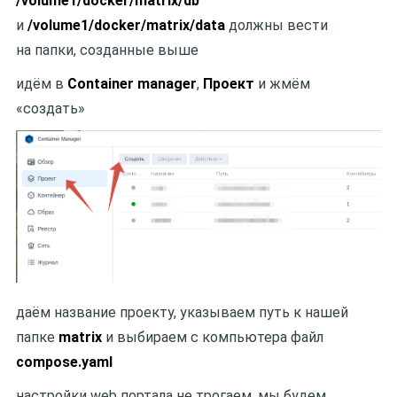
/volume1/docker/matrix/db
security_opt:
и
/volume1/docker/matrix/data
должны вести
-
no
-new-privileges:true
на папки, созданные выше
user:
1026
:100
environment:
идём в
Container manager
,
Проект
и жмём
-
TZ=Europe/Moscow
«создать»
-
SYNAPSE_CONFIG_PATH=/data/homeserver.
volumes:
-
/volume1/docker/matrix/data:/data:rw
ports:
-
8450
:8008/tcp
restart:
on-failure:5
depends_on:
даём название проекту, указываем путь к нашей
synapse-db:
папке
matrix
и выбираем с компьютера файл
condition:
service_started
compose.yaml
настройки web портала не трогаем, мы будем