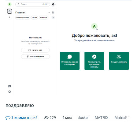
поздравляю
1 комментарий
229
4 мес
docker
MATRIX
MatrixRTC