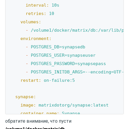
interval:
10s
retries:
10
volumes:
-
/volume1/docker/matrix/db:/var/lib/po
environment:
-
POSTGRES_DB=synapsedb
-
POSTGRES_USER=synapseuser
-
POSTGRES_PASSWORD=synapsepass
-
POSTGRES_INITDB_ARGS=--encoding=UTF-8
restart:
on-failure:5
synapse:
image:
matrixdotorg/synapse:latest
container_name:
Synapse
обратите внимание, что пусти
hostname:
synapse