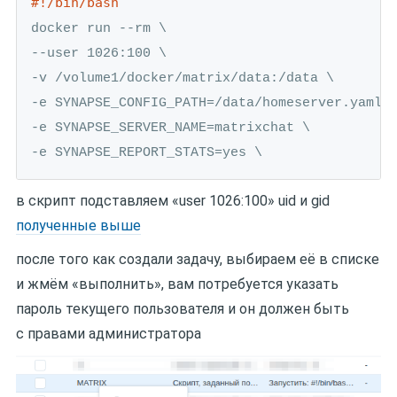
#!/bin/bash
docker run --rm \

--user 1026:100 \

-v /volume1/docker/matrix/data:/data \

-e SYNAPSE_CONFIG_PATH=/data/homeserver.yaml \
-e SYNAPSE_SERVER_NAME=matrixchat \

-e SYNAPSE_REPORT_STATS=yes \
в скрипт подставляем «user 1026:100» uid и gid
полученные выше
после того как создали задачу, выбираем её в списке
и жмём «выполнить», вам потребуется указать
пароль текущего пользователя и он должен быть
с правами администратора