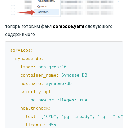
теперь готовим файл
compose.yaml
следующего
содержимого
services:
synapse-db:
image:
postgres:16
container_name:
Synapse-DB
hostname:
synapse-db
security_opt:
-
no
-new-privileges:true
healthcheck:
test:
["CMD",
"pg_isready"
,
"-q"
,
"-d"
,
timeout:
45s