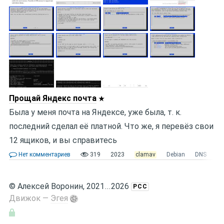
Прощай Яндекс почта
Была у меня почта на Яндексе, уже была, т. к.
последний сделал её платной. Что же, я перевёз свои
12 ящиков, и вы справитесь
Нет комментариев
319
2023
clamav
Debian
DNS
do
©
Алексей Воронин
, 2021
...
2026
РСС
Движок —
Эгея